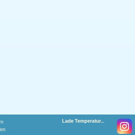
Lade Temperatur...
rn
fen